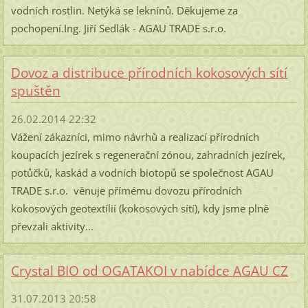
vodních rostlin. Netýká se leknínů. Děkujeme za
pochopení.Ing. Jiří Sedlák - AGAU TRADE s.r.o.
Dovoz a distribuce přírodních kokosových sítí
spuštěn
26.02.2014 22:32
Vážení zákazníci, mimo návrhů a realizací přírodních
koupacích jezírek s regenerační zónou, zahradních jezírek,
potůčků, kaskád a vodních biotopů se společnost AGAU
TRADE s.r.o. věnuje přímému dovozu přírodních
kokosových geotextílií (kokosových sítí), kdy jsme plně
převzali aktivity...
Crystal BIO od OGATAKOI v nabídce AGAU CZ
31.07.2013 20:58