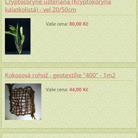
Cryptocoryne usteriana (Kryptokoryna
kalatkolistá) - vel 20/50cm
Vaše cena:
80,00 Kč
Kokosová rohož - geotextílie "400" - 1m2
Vaše cena:
44,00 Kč