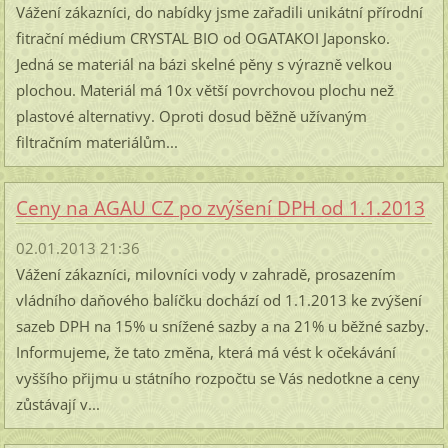
Vážení zákazníci, do nabídky jsme zařadili unikátní přírodní
fitrační médium CRYSTAL BIO od OGATAKOI Japonsko.
Jedná se materiál na bázi skelné pěny s výrazně velkou
plochou. Materiál má 10x větší povrchovou plochu než
plastové alternativy. Oproti dosud běžně užívaným
filtračním materiálům...
Ceny na AGAU CZ po zvýšení DPH od 1.1.2013
02.01.2013 21:36
Vážení zákazníci, milovníci vody v zahradě, prosazením
vládního daňového balíčku dochází od 1.1.2013 ke zvýšení
sazeb DPH na 15% u snížené sazby a na 21% u běžné sazby.
Informujeme, že tato změna, která má vést k očekávání
vyššího přijmu u státního rozpočtu se Vás nedotkne a ceny
zůstávají v...