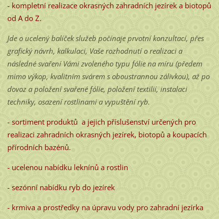
- kompletní realizace okrasných zahradních jezírek a biotopů
od A do Z.
Jde o ucelený balíček služeb počínaje prvotní konzultací, přes
grafický návrh, kalkulaci, Vaše rozhodnutí o realizaci a
následné svaření Vámi zvoleného typu fólie na míru (předem
mimo výkop, kvalitním svárem s oboustrannou zálivkou), až po
dovoz a položení svařené fólie, položení textilií, instalaci
techniky, osazení rostlinami a vypuštění ryb.
- sortiment produktů a jejich příslušenství určených pro
realizaci zahradních okrasných jezírek, biotopů a koupacích
přírodních bazénů.
- ucelenou nabídku leknínů a rostlin
- sezónní nabídku ryb do jezírek
- krmiva a prostředky na úpravu vody pro zahradní jezírka