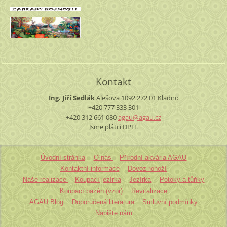
Kontakt
Ing. Jiří Sedlák
Alešova 1092
272 01 Kladno
+420 777 333 301
+420 312 661 080
agau@aga
u.cz
Jsme plátci DPH.
Úvodní stránka
O nás
Přírodní akvária AGAU
Kontaktní informace
Dovoz rohoží
Naše realizace
Koupací jezírka
Jezírka
Potoky a tůňky
Koupací bazén (vzor)
Revitalizace
AGAU Blog
Doporučená literatura
Smluvní podmínky
Napište nám