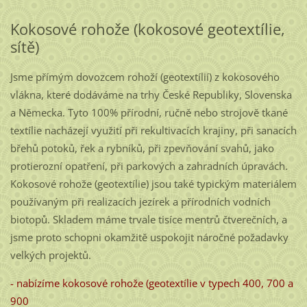
Kokosové rohože (kokosové geotextílie,
sítě)
Jsme přímým dovozcem rohoží (geotextílií) z kokosového
vlákna, které dodáváme na trhy České Republiky, Slovenska
a Německa. Tyto 100% přírodní, ručně nebo strojově tkané
textílie nacházejí využití při rekultivacích krajiny, při sanacích
břehů potoků, řek a rybníků, při zpevňování svahů, jako
protierozní opatření, při parkových a zahradních úpravách.
Kokosové rohože (geotextílie) jsou také typickým materiálem
používaným při realizacích jezírek a přírodních vodních
biotopů. Skladem máme trvale tisíce mentrů čtverečních, a
jsme proto schopni okamžitě uspokojit náročné požadavky
velkých projektů.
- nabízíme kokosové rohože (geotextílie v typech 400, 700 a
900