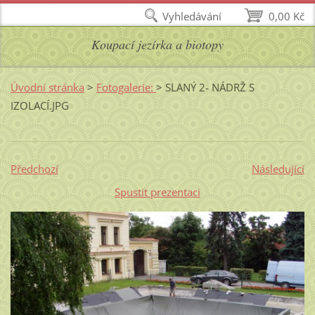
Vyhledávání
0,00 Kč
Koupací jezírka a biotopy
Úvodní stránka
>
Fotogalerie:
>
SLANÝ 2- NÁDRŽ S
IZOLACÍ.JPG
Předchozí
Následující
Spustit prezentaci