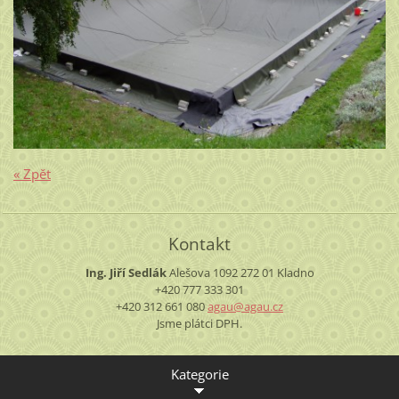
« Zpět
Kontakt
Ing. Jiří Sedlák
Alešova 1092
272 01 Kladno
+420 777 333 301
+420 312 661 080
agau@aga
u.cz
Jsme plátci DPH.
Kategorie