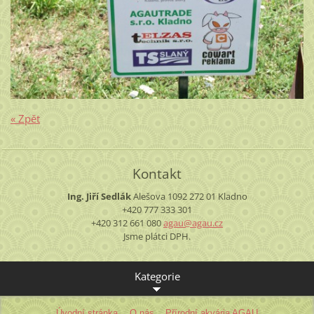
« Zpět
Kontakt
Ing. Jiří Sedlák
Alešova 1092
272 01 Kladno
+420 777 333 301
+420 312 661 080
agau@aga
u.cz
Jsme plátci DPH.
Kategorie
Úvodní stránka
O nás
Přírodní akvária AGAU