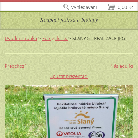
Vyhledávání
0,00 Kč
Koupací jezírka a biotopy
Úvodní stránka
>
Fotogalerie:
>
SLANÝ 5 - REALIZACE.JPG
Předchozí
Následující
Spustit prezentaci