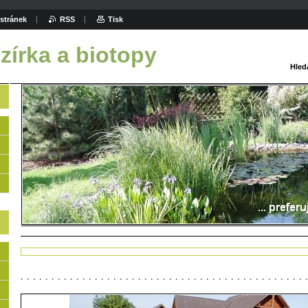
stránek
RSS
Tisk
zírka a biotopy
Hled
Úvodní stránka
>
Realizace: Koupací jezírka
>
a