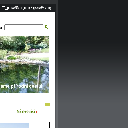
Košík:
0,00 Kč
(položek:
0
)
at:
_1a.JPG
Následující