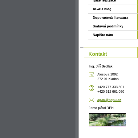
Naše realizace
AGAU Blog
Doporučená literatura
Smluvní podmínky
Napište nám
Kontakt
Ing. Jiří Sedlák
Alešova 1092
272 01 Kladno
+420 777 333 301
+420 312 661 080
agau@aga
u.cz
Jsme plátci DPH.