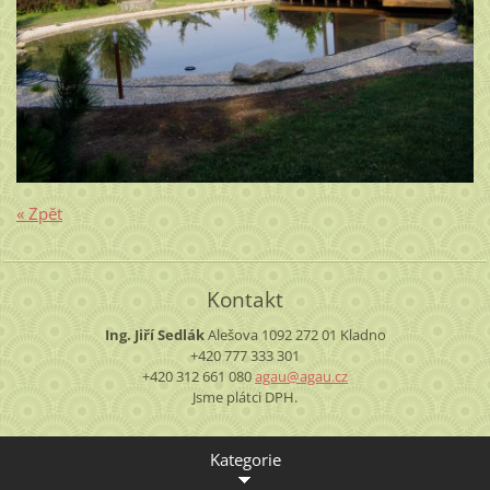
« Zpět
Kontakt
Ing. Jiří Sedlák
Alešova 1092
272 01 Kladno
+420 777 333 301
+420 312 661 080
agau@aga
u.cz
Jsme plátci DPH.
Kategorie