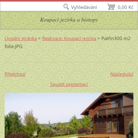
Vyhledávání
0,00 Kč
Koupací jezírka a biotopy
Úvodní stránka
>
Realizace: Koupací jezírka
>
Patřín300 m2
folie.JPG
Předchozí
Následující
Spustit prezentaci