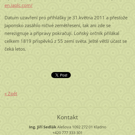
en.iaplc.com/
Datum uzavření pro přihlášky je
31.května 2011 a přestože
Japonsko zasáhlo ničivé zemětřesení, tak ani zde se
nerezignuje a přípravy pokračují.
Loňský orčník
přilákal
celkem
1819
příspěvků
z 55
zemí
světa
.
Ještě větší účast se
čeká letos.
« Zpět
Kontakt
Ing. Jiří Sedlák
Alešova 1092
272 01 Kladno
+420 777 333 301