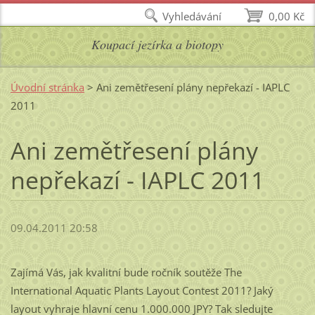
Vyhledávání
0,00 Kč
Koupací jezírka a biotopy
Úvodní stránka
>
Ani zemětřesení plány nepřekazí - IAPLC
2011
Ani zemětřesení plány
nepřekazí - IAPLC 2011
09.04.2011 20:58
Zajímá Vás, jak kvalitní bude ročník soutěže
The
International Aquatic Plants Layout Contest 2011
? Jaký
layout vyhraje hlavní cenu
1.000.000
JPY
? Tak sledujte