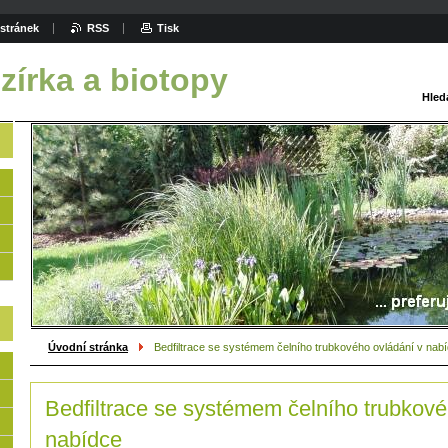
stránek
RSS
Tisk
zírka a biotopy
Hled
Úvodní stránka
Bedfiltrace se systémem čelního trubkového ovládání v nab
Bedfiltrace se systémem čelního trubkové
nabídce