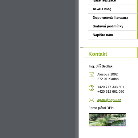
Naše realizace
AGAU Blog
Doporučená literatura
Smluvní podmínky
Napište nám
Kontakt
Ing. Jiří Sedlák
Alešova 1092
272 01 Kladno
+420 777 333 301
+420 312 661 080
agau@aga
u.cz
Jsme plátci DPH.