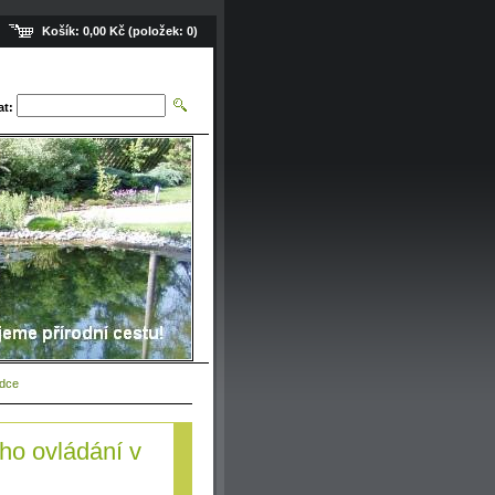
Košík:
0,00 Kč
(položek:
0
)
at:
ídce
ho ovládání v