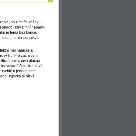
ka znovu po zimním spánku
i období, kdy zimní nápady,
zírku je téma bez konce.
ní sortimentu techniky o
rfektní mechanické a
ový filtr. Pro zachycení
pecifická povrchová plocha
. Inovované čelní trubkové
ť rychlé a jednoduché
deno. Typická je nízká