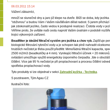
06.03.2011 15:14
Vážení zákazníci,
množí se slunečné dny a jaro již klepe na dveře. Blíží se doba, kdy jezír
"obživnou" a budou Vám i Vašim návštěvám dělat radost. S jarem přichází 
jak zdokonalit jezírko, často vedou k postupné realizaci. Čistota vody v je
Věříme proto, že uvítáte naši cestu naproti Vašim úvahám v podobě rozšíře
trojici výkonných zařízení.
Beadfilter je ideální filtrační systém pro jezírka a chov ryb.
Zajišťuje pe
biologické filtrování rybniční vody a je schopen tak plně nahradit vícekomor
hrubších nečistot je třeba použít předfiltr. Mimořádná filtrační kapacita, s
2500 m2/m3 (beadkuličky ø 4 mm). Vynikající filtrační účinek < 20 mikronů
ovládání umožňuje využití energeticky úsporného čerpadla. Jde o obvzláš
čištění. Více jak 95 % nečistot je při proplachovaní a procesu čištění odve
spotřeba proplachovací vody.
Tyto produkty si lze objednat v sekci
Zahradní jezírka - Technika
.
S pozdravem, Tým Agau CZ
Ilustrační foto: