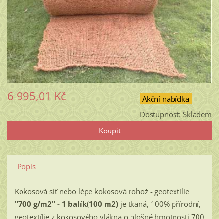
6 995,01 Kč
Akční nabídka
Dostupnost:
Skladem
Popis
Kokosová síť nebo lépe kokosová rohož - geotextílie
"700 g/m2" - 1 balík(100 m2)
je tkaná, 100% přírodní,
geotextílie z kokosového vlákna o plošné hmotnosti 700