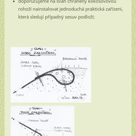
doporučujeme na svah chráněný kokosovovou
rohoží nainstalovat jednoduchá praktická zařízení,
která sledují případný sesuv podloží;