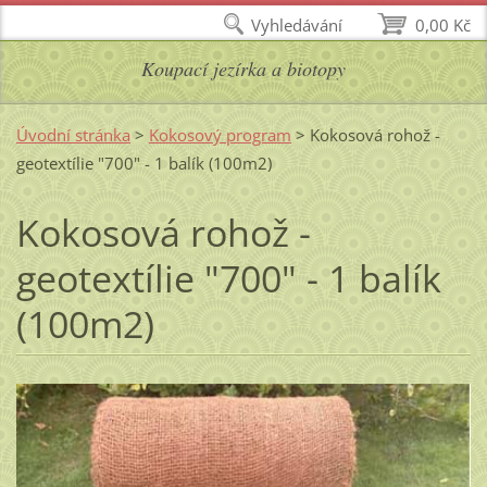
Vyhledávání
0,00 Kč
Koupací jezírka a biotopy
Úvodní stránka
>
Kokosový program
>
Kokosová rohož -
geotextílie "700" - 1 balík (100m2)
Kokosová rohož -
geotextílie "700" - 1 balík
(100m2)