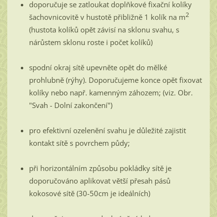
doporučuje se zatloukat doplňkové fixační kolíky
2
šachovnicovitě v hustotě přibližně 1 kolík na m
(hustota kolíků opět závisí na sklonu svahu, s
nárůstem sklonu roste i počet kolíků)
spodní okraj sítě upevněte opět do mělké
prohlubně (rýhy). Doporučujeme konce opět fixovat
kolíky nebo např. kamenným záhozem; (viz. Obr.
"Svah - Dolní zakončení")
pro efektivní ozelenění svahu je důležité zajistit
kontakt sítě s povrchem půdy;
při horizontálním způsobu pokládky sítě je
doporučováno aplikovat větší přesah pásů
kokosové sítě (30-50cm je ideálních)