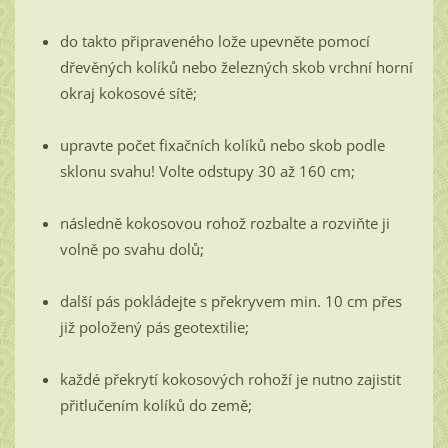
do takto připraveného lože upevněte pomocí
dřevěných kolíků nebo železných skob vrchní horní
okraj kokosové sítě;
upravte počet fixačních kolíků nebo skob podle
sklonu svahu! Volte odstupy 30 až 160 cm;
následně kokosovou rohož rozbalte a rozviňte ji
volně po svahu dolů;
další pás pokládejte s překryvem min. 10 cm přes
již položený pás geotextilie;
každé překrytí kokosových rohoží je nutno zajistit
přitlučením kolíků do země;