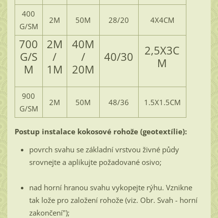
400
2M
50M
28/20
4X4CM
G/SM
700
2M
40M
2,5X3C
G/S
/
/
40/30
M
M
1M
20M
900
2M
50M
48/36
1.5X1.5CM
G/SM
Postup instalace kokosové rohože (geotextílie):
povrch svahu se základní vrstvou živné půdy
srovnejte a aplikujte požadované osivo;
nad horní hranou svahu vykopejte rýhu. Vznikne
tak lože pro založení rohože (viz. Obr. Svah - horní
zakončení");