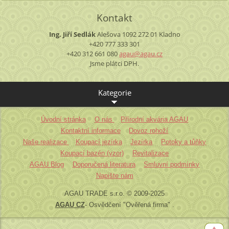
Kontakt
Ing. Jiří Sedlák
Alešova 1092
272 01 Kladno
+420 777 333 301
+420 312 661 080
agau@aga
u.cz
Jsme plátci DPH.
Kategorie
Úvodní stránka
O nás
Přírodní akvária AGAU
Kontaktní informace
Dovoz rohoží
Naše realizace
Koupací jezírka
Jezírka
Potoky a tůňky
Koupací bazén (vzor)
Revitalizace
AGAU Blog
Doporučená literatura
Smluvní podmínky
Napište nám
AGAU TRADE s.r.o. © 2009-2025
AGAU CZ
- Osvědčení "Ověřená firma" .