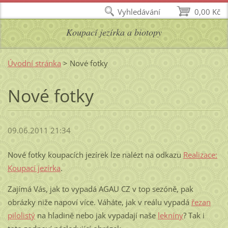
Vyhledávání
0,00 Kč
Koupací jezírka a biotopy
Úvodní stránka
>
Nové fotky
Nové fotky
09.06.2011 21:34
Nové fotky koupacích jezírek lze nalézt na odkazu
Realizace:
Koupací jezírka
.
Zajímá Vás, jak to vypadá AGAU CZ v top sezóně, pak
obrázky niže napoví více. Váháte, jak v reálu vypadá
řezan
pilolistý
na hladině nebo jak vypadají naše
lekníny
? Tak i