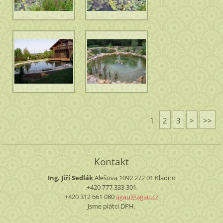
1
2
3
>
>>
Kontakt
Ing. Jiří Sedlák
Alešova 1092
272 01 Kladno
+420 777 333 301
+420 312 661 080
agau@aga
u.cz
Jsme plátci DPH.