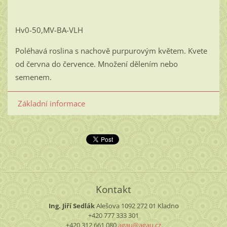
Hv0-50,MV-BA-VLH
Poléhavá roslina s nachově purpurovým květem. Kvete
od června do července. Množení dělením nebo
semenem.
Základní informace
Kontakt
Ing. Jiří Sedlák
Alešova 1092
272 01 Kladno
+420 777 333 301
+420 312 661 080
agau@aga
u.cz