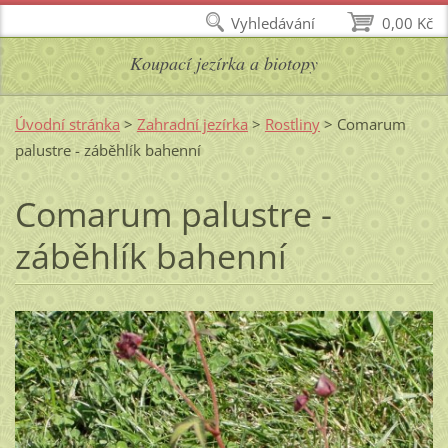
Vyhledávání
0,00 Kč
Koupací jezírka a biotopy
Úvodní stránka
>
Zahradní jezírka
>
Rostliny
>
Comarum
palustre - záběhlík bahenní
Comarum palustre -
záběhlík bahenní