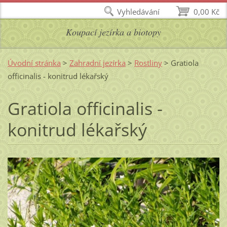
Vyhledávání
0,00 Kč
Koupací jezírka a biotopy
Úvodní stránka
>
Zahradní jezírka
>
Rostliny
>
Gratiola
officinalis - konitrud lékařský
Gratiola officinalis -
konitrud lékařský