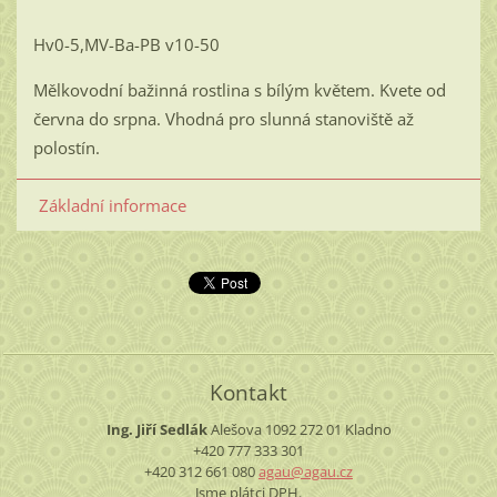
Hv0-5,MV-Ba-PB v10-50
Mělkovodní bažinná rostlina s bílým květem. Kvete od
června do srpna. Vhodná pro slunná stanoviště až
polostín.
Základní informace
Kontakt
Ing. Jiří Sedlák
Alešova 1092
272 01 Kladno
+420 777 333 301
+420 312 661 080
agau@aga
u.cz
Jsme plátci DPH.